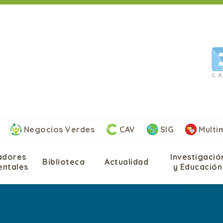
Negocios Verdes
CAV
SIG
Multim
adores
Investigació
Biblioteca
Actualidad
entales
y Educación