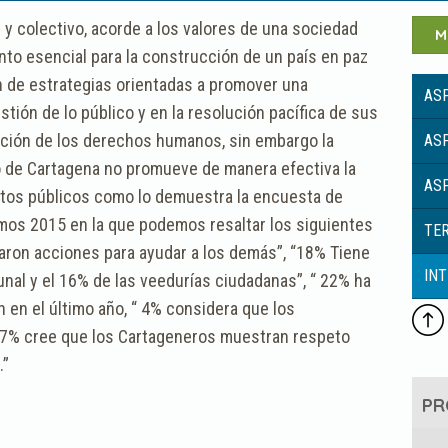
l y colectivo, acorde a los valores de una sociedad
M
ento esencial para la construcción de un país en paz
n de estrategias orientadas a promover una
AS
tión de lo público y en la resolución pacífica de sus
cción de los derechos humanos, sin embargo la
AS
ito de Cartagena no promueve de manera efectiva la
AS
ntos públicos como lo demuestra la encuesta de
os 2015 en la que podemos resaltar los siguientes
TER
zaron acciones para ayudar a los demás”, “18% Tiene
INT
al y el 16% de las veedurías ciudadanas”, “ 22% ha
 en el último año, “ 4% considera que los
 “7% cree que los Cartageneros muestran respeto
.”
PR