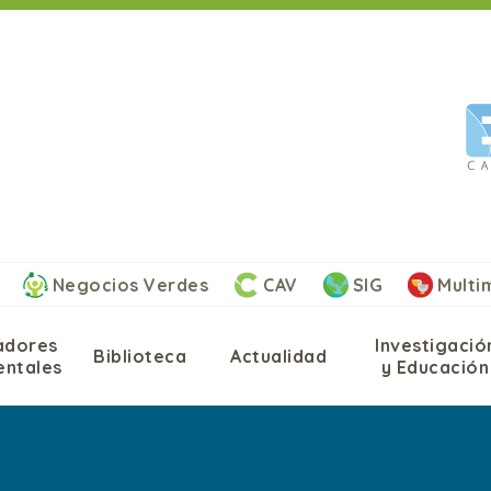
Negocios Verdes
CAV
SIG
Multim
adores
Investigació
Biblioteca
Actualidad
entales
y Educación